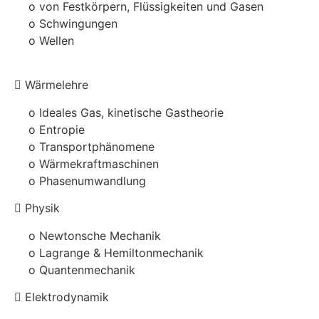
o von Festkörpern, Flüssigkeiten und Gasen
o Schwingungen
o Wellen
Wärmelehre
o Ideales Gas, kinetische Gastheorie
o Entropie
o Transportphänomene
o Wärmekraftmaschinen
o Phasenumwandlung
Physik
o Newtonsche Mechanik
o Lagrange & Hemiltonmechanik
o Quantenmechanik
Elektrodynamik