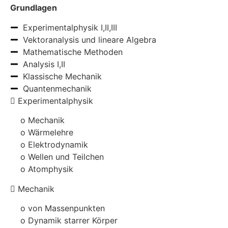
Grundlagen
Experimentalphysik I,II,III
Vektoranalysis und lineare Algebra
Mathematische Methoden
Analysis I,II
Klassische Mechanik
Quantenmechanik
Experimentalphysik
o Mechanik
o Wärmelehre
o Elektrodynamik
o Wellen und Teilchen
o Atomphysik
Mechanik
o von Massenpunkten
o Dynamik starrer Körper