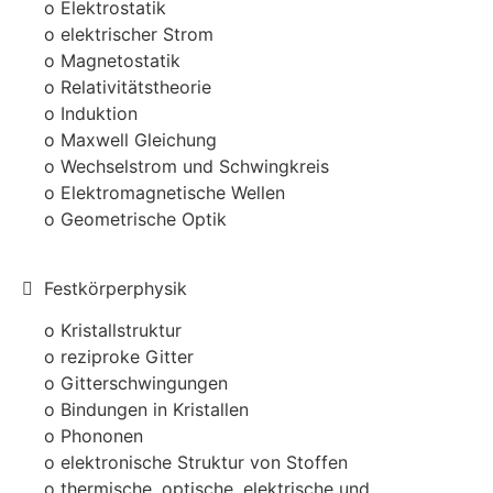
o Elektrostatik
o elektrischer Strom
o Magnetostatik
o Relativitätstheorie
o Induktion
o Maxwell Gleichung
o Wechselstrom und Schwingkreis
o Elektromagnetische Wellen
o Geometrische Optik
Festkörperphysik
o Kristallstruktur
o reziproke Gitter
o Gitterschwingungen
o Bindungen in Kristallen
o Phononen
o elektronische Struktur von Stoffen
o thermische, optische, elektrische und