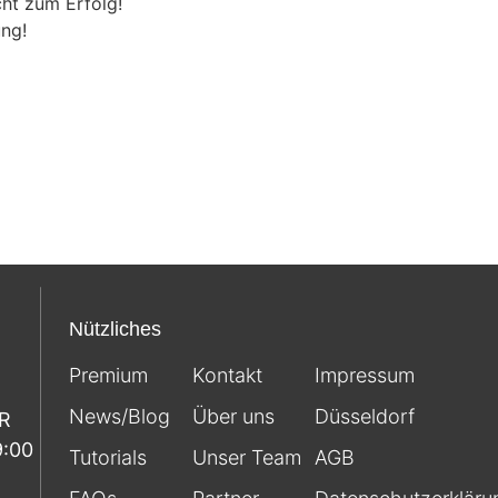
cht zum Erfolg!
ng!
Nützliches
Premium
Kontakt
Impressum
News/Blog
Über uns
Düsseldorf
FR
9:00
Tutorials
Unser Team
AGB