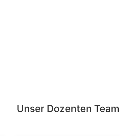
AT
Premiumkurse
Online Nachhilfe
//Kontakt
Team von Student-Sky
Nachhilfe für Studenten – jetzt auch in Köln
Unser Dozenten Team