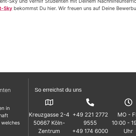
dent-Sky und verhilf Studenten mit Deinem Nachhilfeunterri
t-Sky
bekommst Du hier. Wir freuen uns auf Deine Bewerbu
enten
So erreichst du uns
en in
Kreuzgasse 2-4
+49 221 2772
MO - 
haft
 welches
50667 Köln-
9555
10:00 - 1
Zentrum
+49 174 6000
Uhr