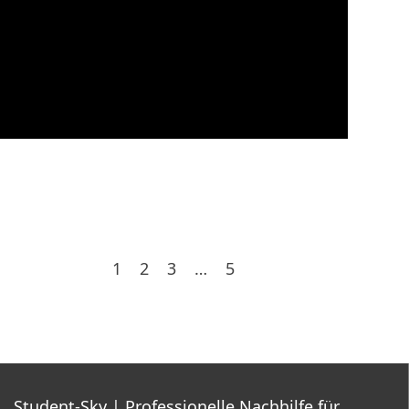
1
2
3
…
5
Student-Sky
| Professionelle Nachhilfe für