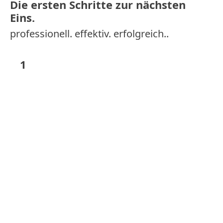
Die ersten Schritte zur nächsten
Eins.
professionell. effektiv. erfolgreich..
1
Du rufst an oder schreibst uns.
Büro:
0221 277 29 555
| WhatsApp:
0174
6000 455
2
Wir rufen zurück und beraten dich.