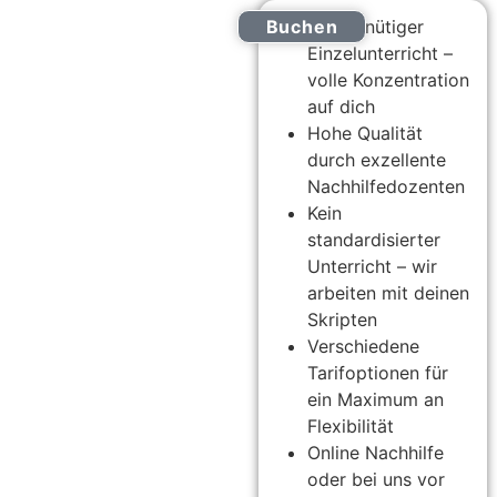
VWL-
Buchen
100-minütiger
Nachhilfe
Einzelunterricht –
Online Nachhilfe
0221 2772 9555
volle Konzentration
für
auf dich
Hohe Qualität
Studenten
durch exzellente
Bachelor und
Nachhilfedozenten
Master
Kein
standardisierter
Unterricht – wir
arbeiten mit deinen
Skripten
Verschiedene
Tarifoptionen für
ein Maximum an
Flexibilität
Online Nachhilfe
oder bei uns vor