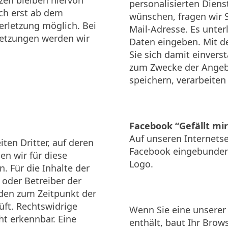
zen bleiben hiervon
personalisierten Diens
och erst ab dem
wünschen, fragen wir 
erletzung möglich. Bei
Mail-Adresse. Es unterl
etzungen werden wir
Daten eingeben. Mit d
Sie sich damit einver
zum Zwecke der Angebo
speichern, verarbeiten
Facebook “Gefällt mi
Auf unseren Internetse
ten Dritter, auf deren
Facebook eingebunden.
en wir für diese
Logo.
 Für die Inhalte der
r oder Betreiber der
rden zum Zeitpunkt der
üft. Rechtswidrige
Wenn Sie eine unserer 
ht erkennbar. Eine
enthält, baut Ihr Brow