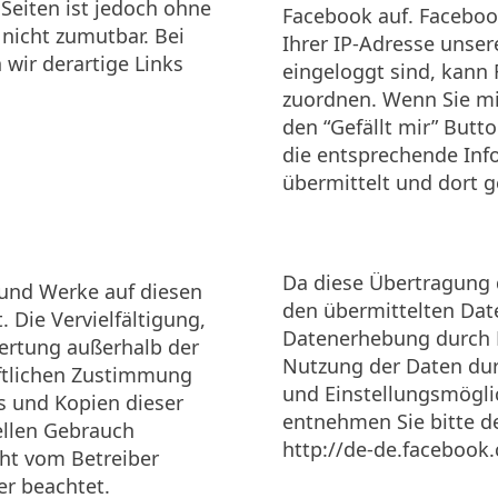
 Seiten ist jedoch ohne
Facebook auf. Facebook
nicht zumutbar. Bei
Ihrer IP-Adresse unse
wir derartige Links
eingeloggt sind, kan
zuordnen. Wenn Sie mit
den “Gefällt mir”­ But
die entsprechende Inf
übermittelt und dort g
Da diese Übertragung d
e und Werke auf diesen
den übermittelten Dat
 Die Vervielfältigung,
Datenerhebung durch F
wertung außerhalb der
Nutzung der Daten dur
iftlichen Zustimmung
und Einstellungsmögli
ds und Kopien dieser
entnehmen Sie bitte d
ellen Gebrauch
http://de-de.facebook
icht vom Betreiber
er beachtet.