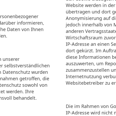
Website werden in der
übertragen und dort ge
personenbezogener
Anonymisierung auf di
darüber informieren,
jedoch innerhalb von 
che Daten von Ihnen
anderen Vertragsstaa
den.
Wirtschaftsraum zuvor 
IP-Adresse an einen S
dort gekürzt. Im Auftr
diese Informationen b
h unserer
auszuwerten, um Repor
er selbstverständlichen
zusammenzustellen un
m Datenschutz wurden
Internetnutzung verb
nahmen getroffen, die
Websitebetreiber zu e
Datenschutz sowohl von
tet werden. Ihre
nsvoll behandelt.
Die im Rahmen von Goo
IP-Adresse wird nicht