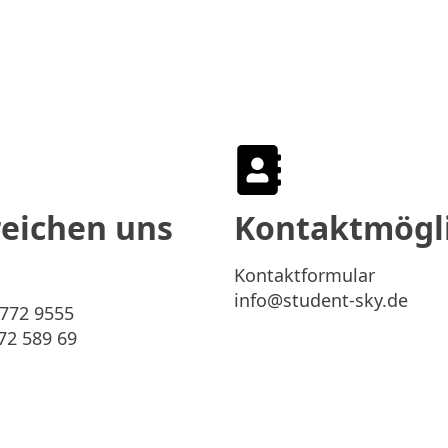
MAT
Premiumkurse
Online Nachhilfe
//Konta
reichen uns
Kontaktmögl
Kontaktformular
info@student-sky.de
2772 9555
272 589 69