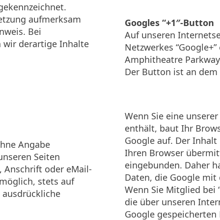
 gekennzeichnet.
rletzung aufmerksam
Googles “+1″-Button
nweis. Bei
Auf unseren Internetsei
ir derartige Inhalte
Netzwerkes “Google+” 
Amphitheatre Parkway,
Der Button ist an dem 
Wenn Sie eine unserer 
enthält, baut Ihr Brow
Google auf. Der Inhalt
 ohne Angabe
Ihren Browser übermit
unseren Seiten
eingebunden. Daher ha
Anschrift oder eMail-
Daten, die Google mit 
möglich, stets auf
Wenn Sie Mitglied bei
e ausdrückliche
die über unseren Inter
Google gespeicherten 