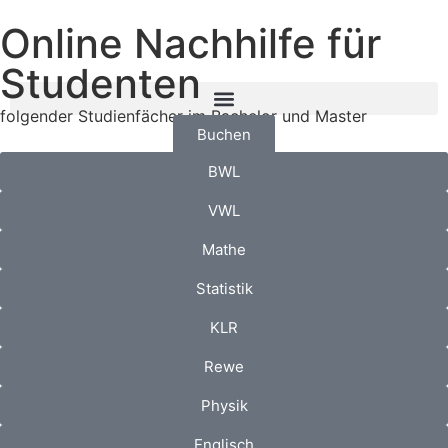
Online Nachhilfe für
Studenten
folgender Studienfächer im Bachelor und Master
Buchen
BWL
VWL
Mathe
Statistik
KLR
Rewe
Physik
Englisch