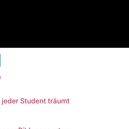
)
jeder Student träumt