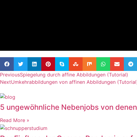
Previous
Spiegelung durch affine Abbildungen (Tutorial)
Next
Umkehrabbildungen von affinen Abbildungen (Tutorial
5 ungewöhnliche Nebenjobs von denen 
Read More »