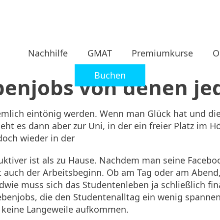
Nachhilfe
GMAT
Premiumkurse
O
Buchen
enjobs von denen je
ziemlich eintönig werden. Wenn man Glück hat und di
ht es dann aber zur Uni, in der ein freier Platz im 
och wieder in der
duktiver ist als zu Hause. Nachdem man seine Faceb
it auch der Arbeitsbeginn. Ob am Tag oder am Abend,
e muss sich das Studentenleben ja schließlich finanz
Nebenjobs, die den Studentenalltag ein wenig spannend
t keine Langeweile aufkommen.