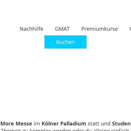
Nachhilfe
GMAT
Premiumkurse
Buchen
d More Messe
im
Kölner Palladium
statt und
Studen
Themen zu komplex werden oder du alleine einfach