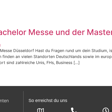
AT
Premiumkurse
Online Nachhilfe
//Kontakt
Bachelor Messe und der Maste
Messe Düsseldorf Hast du Fragen rund um dein Studium, ist
ch finden an vielen Standorten Deutschlands sowie im euro
t sind zahlreiche Unis, FHs, Business […]
enten
So erreichst du uns