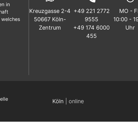
en in
Kreuzgasse 2-4
+49 221 2772
MO - 
haft
 welches
50667 Köln-
9555
10:00 - 1
Zentrum
+49 174 6000
Uhr
455
elle
Köln
| online