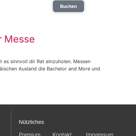
0221 2772 9555
Buchen
r Messe
 es sinnvoll dir Rat einzuholen. Messen
päischen Ausland die Bachelor and More und
Nützliches
Premium
Kontakt
Impressum