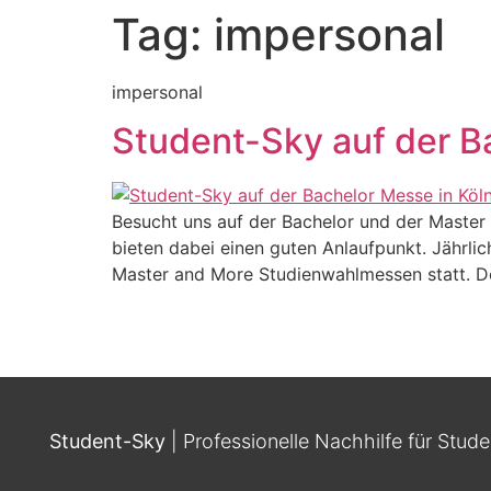
Nachhilfe
GM
Tag:
impersonal
impersonal
Student-Sky auf der 
Besucht uns auf der Bachelor und der Master 
bieten dabei einen guten Anlaufpunkt. Jährli
Master and More Studienwahlmessen statt. Dor
Student-Sky
| Professionelle Nachhilfe für Stud