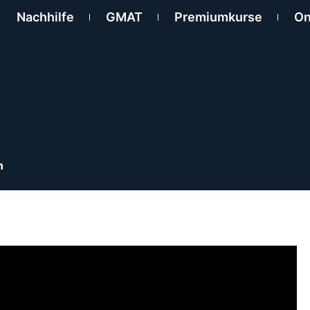
Nachhilfe
GMAT
Premiumkurse
On
ln