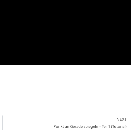
NEXT
Punkt an Gerade spiegeln – Teil 1 (Tutorial)